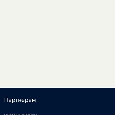
«По волне моей
02:30
П
памяти» (12+)
«Роли исполняют...
03:10
» (12+)
«На ночь глядя»
05:00
П
(16+)
«Наедине со всеми»
05:40
П
(16+)
«Жизнь как в кино»
06:30
П
(16+)
Партнерам