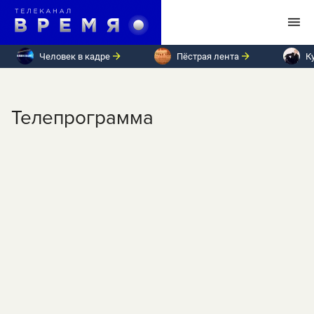
Человек в кадре
Пёстрая лента
К
Телепрограмма
ПН
ВТ
СР
ЧТ
ПТ
СБ
ВС
Понедельник, 6 июля