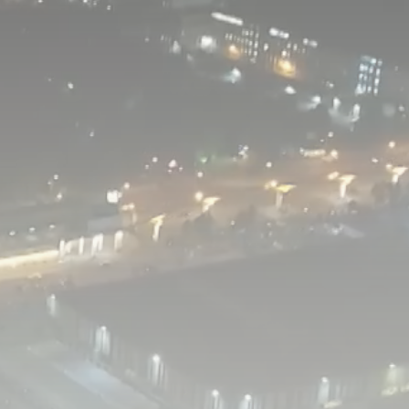
ПТ
СБ
ВС
Москва, GMT+3
П
С
Д
П
П
П