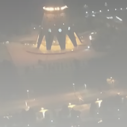
Фильм
Ф
Документальный фильм
Д
Во
Спектакль
С
Программа
П
0
Анимационный фильм
А
0
Сериал
С
Концерт
К
0
Аналитическая
А
0
Мультфильм
М
ТВ-шоу
Т
0
0
0