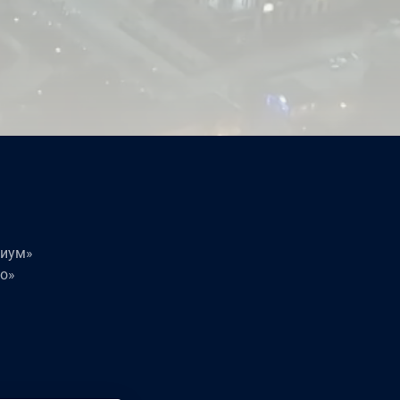
П
П
миум»
о»