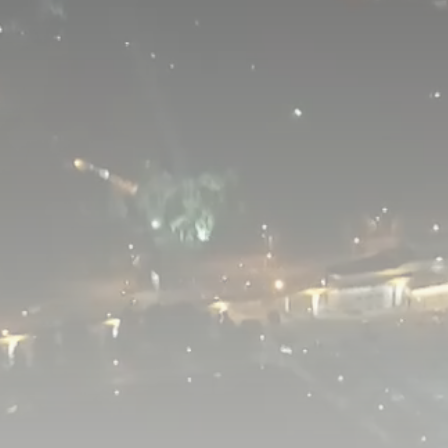
ПН
ВТ
СР
ЧТ
скресенье, 5 июля
6:30
«Жизнь как в кино» (16+)
«Улицы разбитых фонарей». Многосерийный фильм
7:10
(16+)
0:50
«Делиться прекрасным» (16+)
1:35
«Порядок вещей» (16+)
2:30
«По волне моей памяти» (12+)
3:20
«Роли исполняют... » (12+)
5:00
«На ночь глядя» (16+)