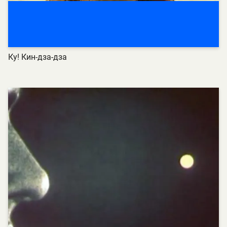
Ку! Кин-дза-дза