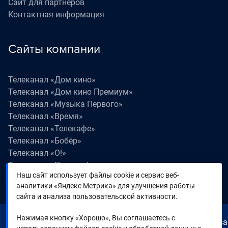
Сайт для партнеров
Контактная информация
Сайты компании
Телеканал «Дом кино»
Телеканал «Дом кино Премиум»
Телеканал «Музыка Первого»
Телеканал «Время»
Телеканал «Телекафе»
Телеканал «Бобёр»
Телеканал «О!»
Телеканал «Поехали!»
Наш сайт использует файлы cookie и сервис веб-
Телеканал «Победа»
аналитики «Яндекс Метрика» для улучшения работы
Телеканал «Лапки LIVE»
сайта и анализа пользовательской активности.
Нажимая кнопку «Хорошо», Вы соглашаетесь с
© 2000—2026. Редакция телеканала «Время». Все права