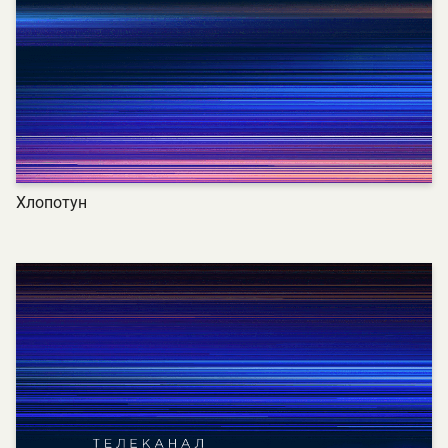
Хлопотун