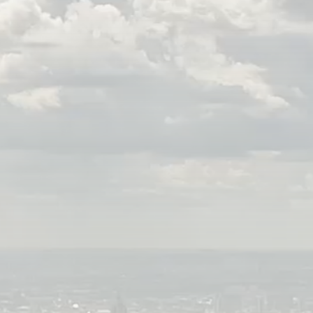
ПТ
СБ
ВС
Москва, GMT+3
П
ном
С
С
андр
С
+)
Д
П
П