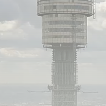
ПН
ВТ
СР
ЧТ
еда, 3 июня
6:30
«Жизнь как в кино» (16+)
Константин Юшкевич, Инга Оболдина в многосерий
7:10
фильме «Балабол» (16+)
«Улицы разбитых фонарей». Многосерийный фильм
9:10
(16+)
Премьера! Максим Битюков, Галина Сумина, Алекс
3:00
Константинов, Александр Яцко в многосерийном
фильме «Академия» (16+)
0:40
«Мария Шукшина. Расскажите мне о моём отце» (12
1:35
«Порядок вещей» (12+)
2:30
«По волне моей памяти» (12+)