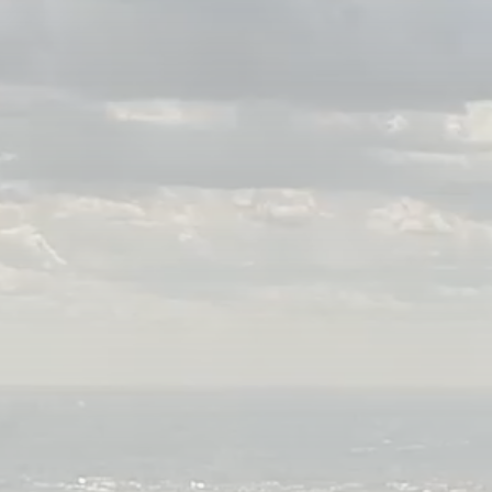
Фильм
Ф
Документальный фильм
Д
Ср
Спектакль
С
Программа
П
0
Анимационный фильм
А
0
Сериал
С
Концерт
К
0
Аналитическая
А
Мультфильм
М
2
ТВ-шоу
Т
0
0
0