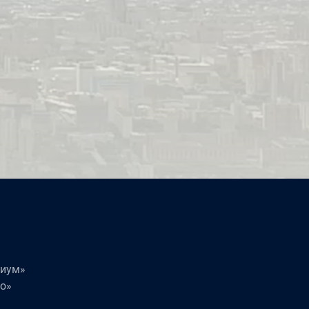
П
П
П
миум»
о»