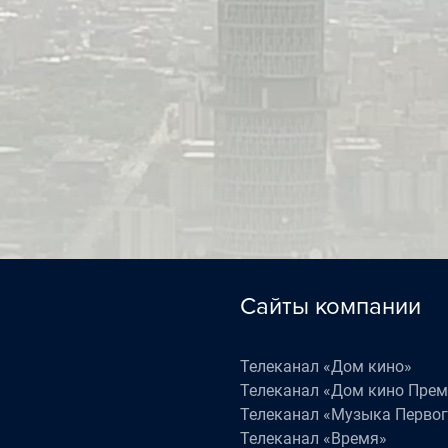
3:20
«Роли исполняют... » (12+)
5:00
«На ночь глядя» (16+)
5:40
«Наедине со всеми» (16+)
6:30
«Жизнь как в кино» (16+)
Сайты компании
Телеканал «Дом кино»
Телеканал «Дом кино Пре
Телеканал «Музыка Первог
Телеканал «Время»