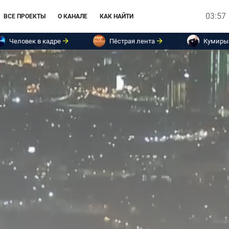
03:57
ВСЕ ПРОЕКТЫ
О КАНАЛЕ
КАК НАЙТИ
Человек в кадре
Пёстрая лента
Кумиры