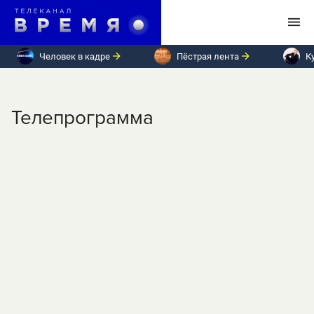
Человек в кадре
Пёстрая лента
К
Телепрограмма
ПН
ВТ
СР
ЧТ
ПТ
СБ
ВС
Понедельник, 7 октября