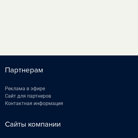
«Наедине со всеми»
05:40
П
(16+)
«Жизнь как в кино»
06:30
П
(12+)
Партнерам
Реклама в эфире
Сайт для партнеров
Контактная информация
Сайты компании