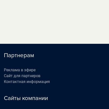
«Наедине со всеми»
05:40
П
(16+)
«Жизнь как в кино»
06:30
П
(12+)
Партнерам
Реклама в эфире
Сайт для партнеров
Контактная информация
Сайты компании