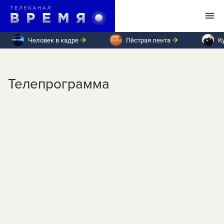
Человек в кадре
Пёстрая лента
К
Телепрограмма
ПН
ВТ
СР
ЧТ
ПТ
СБ
ВС
Пятница, 9 августа