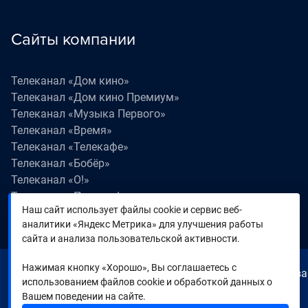
Сайты компании
Телеканал «Дом кино»
Телеканал «Дом кино Премиум»
Телеканал «Музыка Первого»
Телеканал «Время»
Телеканал «Телекафе»
Телеканал «Бобёр»
Телеканал «О!»
Телеканал «Поехали!»
Наш сайт использует файлы cookie и сервис веб-
Телеканал «Победа»
аналитики «Яндекс Метрика» для улучшения работы
Телеканал «Лапки LIVE»
сайта и анализа пользовательской активности.
Нажимая кнопку «Хорошо», Вы соглашаетесь с
© 2000—2026. Редакция телеканала «Время». Все права
использованием файлов cookie и обработкой данных о
на любые материалы, опубликованные на сайте,
Вашем поведении на сайте.
защищены. Любое использование материалов