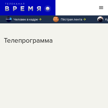
Человек в кадре
Пёстрая лента
К
Телепрограмма
ПН
ВТ
СР
ЧТ
ПТ
СБ
ВС
Четверг, 25 июля