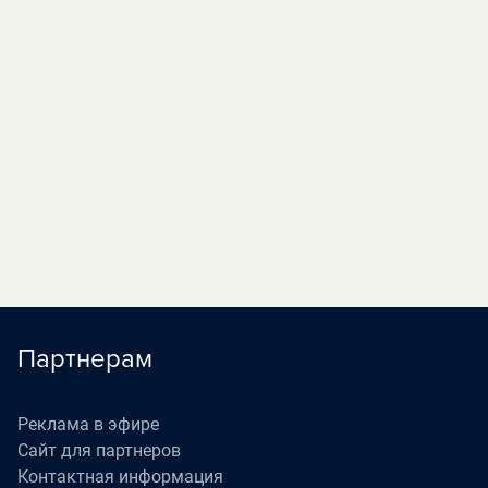
«Роли исполняют...
03:20
» (12+)
«На ночь глядя»
05:00
П
(16+)
«Наедине со всеми»
05:40
П
(16+)
«Жизнь как в кино»
06:30
П
(12+)
Партнерам
Реклама в эфире
Сайт для партнеров
Контактная информация