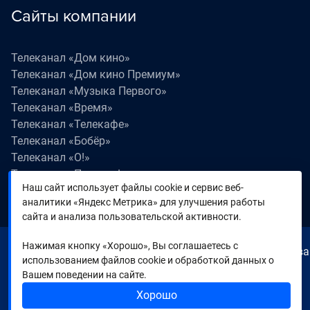
Сайты компании
Телеканал «Дом кино»
Телеканал «Дом кино Премиум»
Телеканал «Музыка Первого»
Телеканал «Время»
Телеканал «Телекафе»
Телеканал «Бобёр»
Телеканал «О!»
Телеканал «Поехали!»
Наш сайт использует файлы cookie и сервис веб-
Телеканал «Победа»
аналитики «Яндекс Метрика» для улучшения работы
Телеканал «Лапки LIVE»
сайта и анализа пользовательской активности.
Нажимая кнопку «Хорошо», Вы соглашаетесь с
© 2000—2026. Редакция телеканала «Время». Все права
использованием файлов cookie и обработкой данных о
на любые материалы, опубликованные на сайте,
Вашем поведении на сайте.
защищены. Любое использование материалов
Хорошо
возможно только с согласия Редакции телеканала.