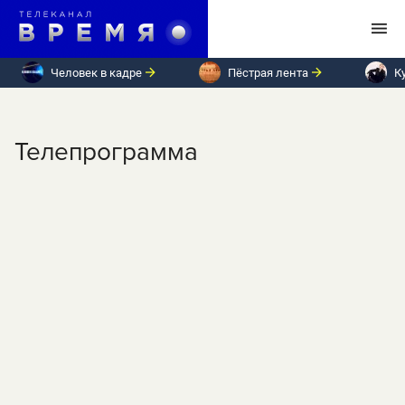
Человек в кадре
Пёстрая лента
К
Телепрограмма
ПН
ВТ
СР
ЧТ
ПТ
СБ
ВС
Среда, 14 февраля