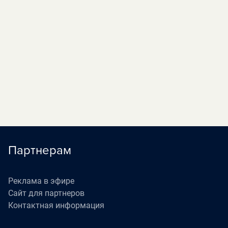
«На ночь глядя»
05:00
П
(16+)
«Наедине со всеми»
05:40
П
(16+)
«Жизнь как в кино»
06:30
П
(12+)
Партнерам
Реклама в эфире
Сайт для партнеров
Контактная информация