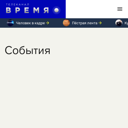
Человек в кадре
Пёстрая лента
К
События
13
марта