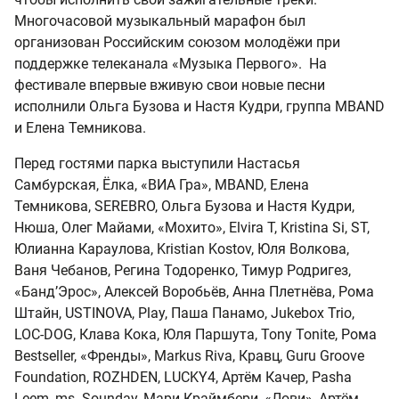
Многочасовой музыкальный марафон был
организован Российским союзом молодёжи при
поддержке телеканала «Музыка Первого». На
фестивале впервые вживую свои новые песни
исполнили Ольга Бузова и Настя Кудри, группа MBAND
и Елена Темникова.
Перед гостями парка выступили Настасья
Самбурская, Ёлка, «ВИА Гра», MBAND, Елена
Темникова, SEREBRO, Ольга Бузова и Настя Кудри,
Нюша, Олег Майами, «Мохито», Elvira T, Kristina Si, ST,
Юлианна Караулова, Kristian Kostov, Юля Волкова,
Ваня Чебанов, Регина Тодоренко, Тимур Родригез,
«Банд’Эрос», Алексей Воробьёв, Анна Плетнёва, Рома
Штайн, USTINOVA, Play, Паша Панамо, Jukebox Trio,
LOC-DOG, Клава Кока, Юля Паршута, Tony Tonite, Рома
Bestseller, «Френды», Markus Riva, Кравц, Guru Groove
Foundation, ROZHDEN, LUCKY4, Артём Качер, Pasha
Leem, ms. Sounday, Мари Краймбери, «Лови», Артём