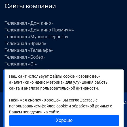
Сайты компании
Телеканал «Дом кино»
Телеканал «Дом кино Премиум»
Телеканал «Музыка Первого»
Телеканал «Время»
Телеканал «Телекафе»
Телеканал «Бобёр»
Телеканал «О!»
Телеканал «Поехали!»
Наш сайт использует файлы cookie и сервис веб-
Телеканал «Победа»
аналитики «Яндекс Метрика» для улучшения работы
Телеканал «Лапки LIVE»
сайта и анализа пользовательской активности.
Нажимая кнопку «Хорошо», Вы соглашаетесь с
© 2000—2026. Редакция телеканала «Время». Все права
использованием файлов cookie и обработкой данных о
на любые материалы, опубликованные на сайте,
Вашем поведении на сайте.
защищены. Любое использование материалов
Хорошо
возможно только с согласия Редакции телеканала.