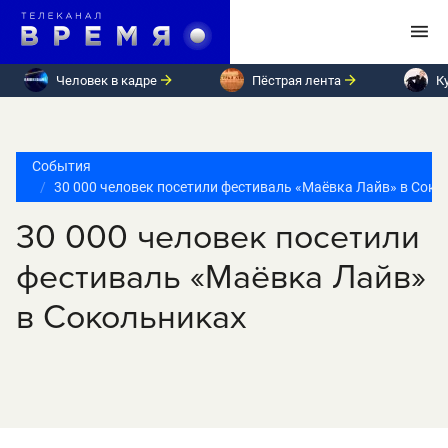
Человек в кадре
Пёстрая лента
К
События
30 000 человек посетили фестиваль «Маёвка Лайв» в Соко
30 000 человек посетили
фестиваль «Маёвка Лайв»
в Сокольниках