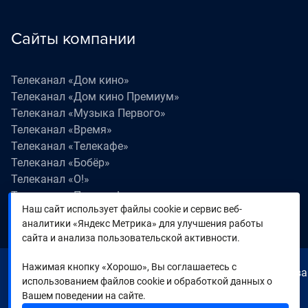
Сайты компании
Телеканал «Дом кино»
Телеканал «Дом кино Премиум»
Телеканал «Музыка Первого»
Телеканал «Время»
Телеканал «Телекафе»
Телеканал «Бобёр»
Телеканал «О!»
Телеканал «Поехали!»
Наш сайт использует файлы cookie и сервис веб-
Телеканал «Победа»
аналитики «Яндекс Метрика» для улучшения работы
Телеканал «Лапки LIVE»
сайта и анализа пользовательской активности.
Нажимая кнопку «Хорошо», Вы соглашаетесь с
© 2000—2026. Редакция телеканала «Время». Все права
использованием файлов cookie и обработкой данных о
на любые материалы, опубликованные на сайте,
Вашем поведении на сайте.
защищены. Любое использование материалов