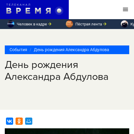
Человек в кадре
Пёстрая лента
К
События
День рождения Александра Абдулова
День рождения
Александра Абдулова