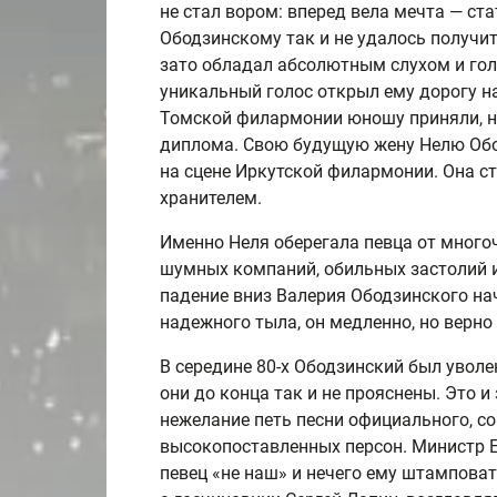
не стал вором: вперед вела мечта — ст
Ободзинскому так и не удалось получит
зато обладал абсолютным слухом и гол
уникальный голос открыл ему дорогу н
Томской филармонии юношу приняли, не
диплома. Свою будущую жену Нелю Обо
на сцене Иркутской филармонии. Она ст
хранителем.
Именно Неля оберегала певца от много
шумных компаний, обильных застолий и,
падение вниз Валерия Ободзинского нач
надежного тыла, он медленно, но верно
В середине 80-х Ободзинский был уволе
они до конца так и не прояснены. Это и
нежелание петь песни официального, со
высокопоставленных персон. Министр Е
певец «не наш» и нечего ему штампов