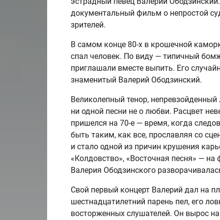
эстрадный певец Валерий Ободзинский.
документальный фильм о непростой су
зрителей.
В самом конце 80-х в крошечной каморк
спал человек. По виду — типичный бом
приглашали вместе выпить. Его случайн
знаменитый Валерий Ободзинский.
Великолепный тенор, непревзойденный л
ни одной песни не о любви. Расцвет не
пришелся на 70-е — время, когда следо
быть таким, как все, прославляя со сц
и стало одной из причин крушения карь
«Колдовство», «Восточная песня» — на 
Валерия Ободзинского разворачивалас
Свой первый концерт Валерий дал на п
шестнадцатилетний парень пел, его ло
восторженных слушателей. Он вырос на