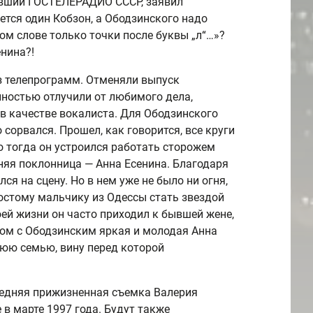
лявший ГОСТЕЛЕРАДИО СССР, заявил
ается один Кобзон, а Ободзинского надо
дом слове только точки после буквы „л“…»?
нина?!
з телепрограмм. Отменяли выпуск
лностью отлучили от любимого дела,
в качестве вокалиста. Для Ободзинского
 сорвался. Прошел, как говорится, все круги
о тогда он устроился работать сторожем
няя поклонница — Анна Есенина. Благодаря
я на сцену. Но в нем уже не было ни огня,
ростому мальчику из Одессы стать звездой
оей жизни он часто приходил к бывшей жене,
дом с Ободзинским яркая и молодая Анна
жнюю семью, вину перед которой
ледняя прижизненная съемка Валерия
 в марте 1997 года. Будут также