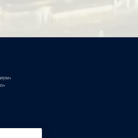
миум»
о»