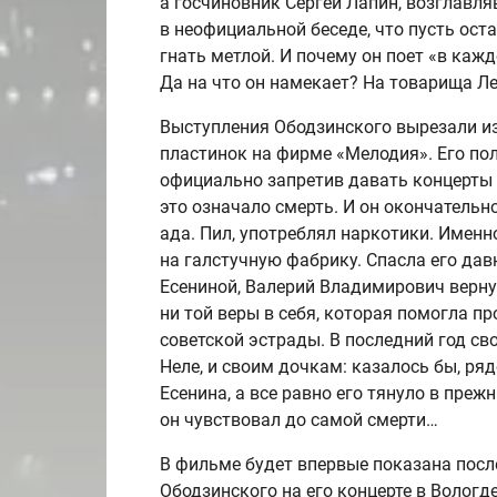
а госчиновник Сергей Лапин, возглав
в неофициальной беседе, что пусть ост
гнать метлой. И почему он поет «в каж
Да на что он намекает? На товарища Ле
Выступления Ободзинского вырезали и
пластинок на фирме «Мелодия». Его по
официально запретив давать концерты 
это означало смерть. И он окончательно
ада. Пил, употреблял наркотики. Именн
на галстучную фабрику. Спасла его дав
Есениной, Валерий Владимирович вернулс
ни той веры в себя, которая помогла п
советской эстрады. В последний год св
Неле, и своим дочкам: казалось бы, ря
Есенина, а все равно его тянуло в пре
он чувствовал до самой смерти…
В фильме будет впервые показана пос
Ободзинского на его концерте в Вологде