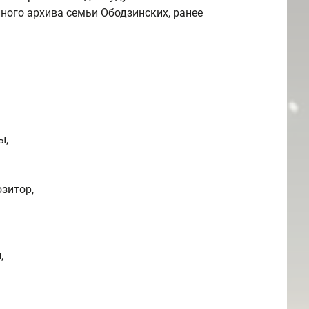
ого архива семьи Ободзинских, ранее
ы,
зитор,
,