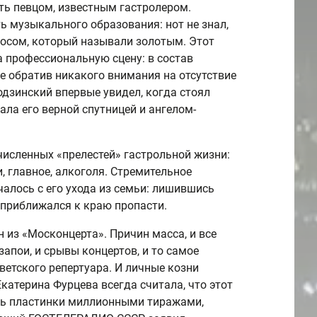
ать певцом, известным гастролером.
ь музыкального образования: нот не знал,
осом, который называли золотым. Этот
а профессиональную сцену: в состав
 обратив никакого внимания на отсутствие
дзинский впервые увидел, когда стоял
ала его верной спутницей и ангелом-
численных «прелестей» гастрольной жизни:
 главное, алкоголя. Стремительное
алось с его ухода из семьи: лишившись
 приближался к краю пропасти.
н из «Москонцерта». Причин масса, и все
 запои, и срывы концертов, и то самое
ветского репертуара. И личные козни
катерина Фурцева всегда считала, что этот
ать пластинки миллионными тиражами,