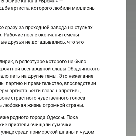
 В эфире канала «Время» —
дьбе артиста, которого любили миллионы
е сразу за проходной завода на стульях
ж. Рабочие после окончания смены
ые друзья не догадывались, что это
ирик, в репертуаре которого не было
вероятной всенародной славы Ободзинского
вало петь на другие темы. Это нежелание
ены партию и правительство, впоследствии
еры артиста. «Эти глаза напротив»,
фоне страстного чувственного голоса
ь любовная жизнь огромной страны.
ляже родного города Одессы. Пока
вкие приятели очищали сумочки
 улице среди приморской шпаны и чудом