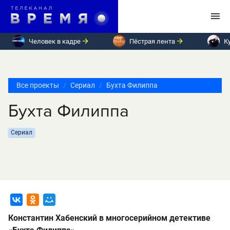
Человек в кадре
Пёстрая лента
К
Все проекты
Сериал
Бухта Филиппа
Бухта Филиппа
Сериал
Константин Хабенский в многосерийном детективе