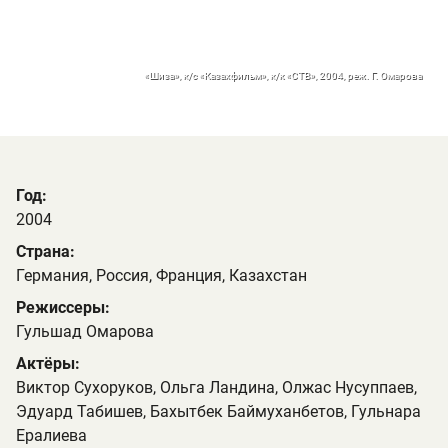
«Шиза», к/с «Казахфильм», к/к «СТВ», 2004, реж. Г. Омарова
Год:
2004
Страна:
Германия, Россия, Франция, Казахстан
Режиссеры:
Гульшад Омарова
Актёры:
Виктор Сухоруков, Ольга Ландина, Олжас Нусуппаев,
Эдуард Табишев, Бахытбек Баймуханбетов, Гульнара
Ералиева