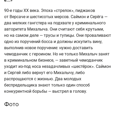
е...»
90-е годы ХХ века. Эпоха «стрелок», пиджаков
от Версаче и шестисотых мерсов. Саймон и Серёга —
два мелких гангстера на подхвате у криминального
авторитета Михалыча. Они считают себя крутыми,
но на самом деле — трусы и тупицы. Они проваливают
одно из поручений босса и должны искупить вину,
выполнив новое поручение: нужно доставить
чемоданчик с героином. Но не только Михалыч занят
в криминальном бизнесе, — заветный чемоданчик
уходит из-под носа незадачливых «шестёрок». Саймон
и Сергей либо вернут его Михалычу, либо
распрощаются с жизнью. Два молодых
беспредельщика знают только один способ
конкурентной борьбы — выстрел в голову.
Фото
«Жмурки», к/к СТВ, 2005, реж. А. Балабанов