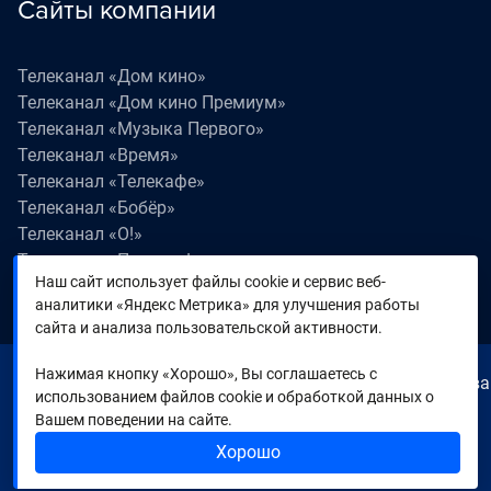
Сайты компании
Телеканал «Дом кино»
Телеканал «Дом кино Премиум»
Телеканал «Музыка Первого»
Телеканал «Время»
Телеканал «Телекафе»
Телеканал «Бобёр»
Телеканал «О!»
Телеканал «Поехали!»
Наш сайт использует файлы cookie и сервис веб-
Телеканал «Победа»
аналитики «Яндекс Метрика» для улучшения работы
Телеканал «Лапки LIVE»
сайта и анализа пользовательской активности.
Нажимая кнопку «Хорошо», Вы соглашаетесь с
© 2000—2026. Редакция телеканала «Время». Все права
использованием файлов cookie и обработкой данных о
на любые материалы, опубликованные на сайте,
Вашем поведении на сайте.
защищены. Любое использование материалов
Хорошо
возможно только с согласия Редакции телеканала.