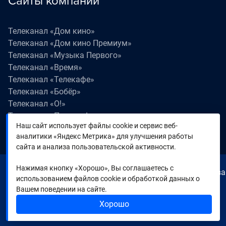
Сайты компании
Телеканал «Дом кино»
Телеканал «Дом кино Премиум»
Телеканал «Музыка Первого»
Телеканал «Время»
Телеканал «Телекафе»
Телеканал «Бобёр»
Телеканал «О!»
Телеканал «Поехали!»
Наш сайт использует файлы cookie и сервис веб-
Телеканал «Победа»
аналитики «Яндекс Метрика» для улучшения работы
Телеканал «Лапки LIVE»
сайта и анализа пользовательской активности.
Нажимая кнопку «Хорошо», Вы соглашаетесь с
© 2000—2026. Редакция телеканала «Время». Все права
использованием файлов cookie и обработкой данных о
на любые материалы, опубликованные на сайте,
Вашем поведении на сайте.
защищены. Любое использование материалов
Хорошо
возможно только с согласия Редакции телеканала.