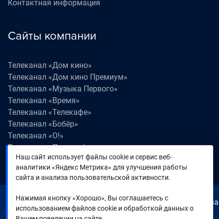
Контактная информация
Сайты компании
Телеканал «Дом кино»
Телеканал «Дом кино Премиум»
Телеканал «Музыка Первого»
Телеканал «Время»
Телеканал «Телекафе»
Телеканал «Бобёр»
Телеканал «О!»
Телеканал «Поехали!»
Наш сайт использует файлы cookie и сервис веб-
Телеканал «Победа»
аналитики «Яндекс Метрика» для улучшения работы
Телеканал «Лапки LIVE»
сайта и анализа пользовательской активности.
Нажимая кнопку «Хорошо», Вы соглашаетесь с
© 2000—2026. Редакция телеканала «Время». Все права
использованием файлов cookie и обработкой данных о
на любые материалы, опубликованные на сайте,
Вашем поведении на сайте.