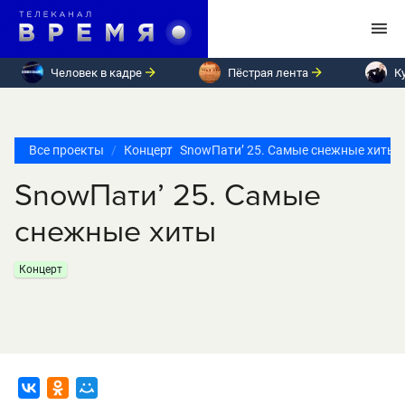
Человек в кадре
Пёстрая лента
К
Все проекты
Концерт
SnowПати’ 25. Самые снежные хиты
SnowПати’ 25. Самые
снежные хиты
Концерт