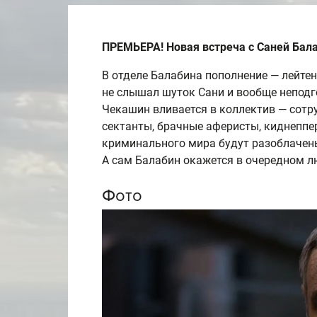
ПРЕМЬЕРА! Новая встреча с Саней Бал
В отделе Балабина пополнение — лейте
не слышал шуток Сани и вообще непод
Чекашин вливается в коллектив — сотр
сектанты, брачные аферисты, киднеппе
криминального мира будут разоблачены
А сам Балабин окажется в очередном 
Фото