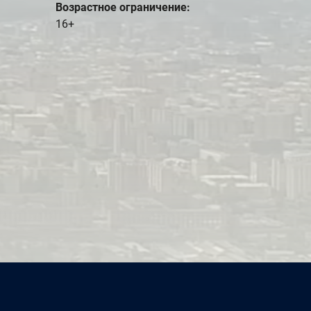
Возрастное ограничение:
16+
«Балабол-7», (TM) Production, 2023