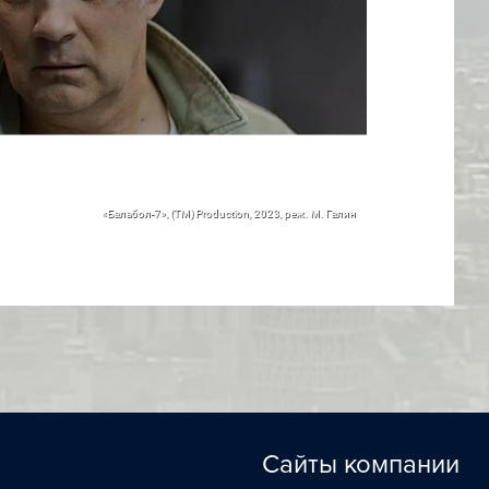
«Балабол-7», (TM) Production, 2023, реж. М. Галин
Сайты компании