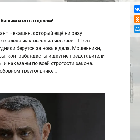
абиным и его отделом!
нант Чекашин, который ещё ни разу
готовленный к веселью человек… Пока
удники берутся за новые дела. Мошенники,
ры, контрабандисты и другие представители
 и наказаны по всей строгости закона.
любовном треугольнике…