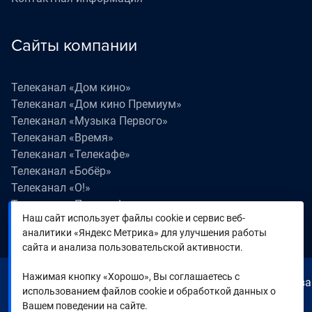
Сайты компании
Телеканал «Дом кино»
Телеканал «Дом кино Премиум»
Телеканал «Музыка Первого»
Телеканал «Время»
Телеканал «Телекафе»
Телеканал «Бобёр»
Телеканал «О!»
Телеканал «Поехали!»
Наш сайт использует файлы cookie и сервис веб-
Телеканал «Победа»
аналитики «Яндекс Метрика» для улучшения работы
Телеканал «Лапки LIVE»
сайта и анализа пользовательской активности.
Нажимая кнопку «Хорошо», Вы соглашаетесь с
© 2000—2026. Редакция телеканала «Время». Все права
использованием файлов cookie и обработкой данных о
на любые материалы, опубликованные на сайте,
Вашем поведении на сайте.