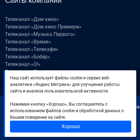
Сайты компании
Телеканал «Дом кино»
Телеканал «Дом кино Премиум»
Телеканал «Музыка Первого»
Телеканал «Время»
Телеканал «Телекафе»
Телеканал «Бобёр»
Телеканал «О!»
Телеканал «Поехали!»
Наш сайт использует файлы cookie и сервис веб-
Телеканал «Победа»
аналитики «Яндекс Метрика» для улучшения работы
Телеканал «Лапки LIVE»
сайта и анализа пользовательской активности.
Нажимая кнопку «Хорошо», Вы соглашаетесь с
© 2000—2026. Редакция телеканала «Время». Все права
использованием файлов cookie и обработкой данных о
на любые материалы, опубликованные на сайте,
Вашем поведении на сайте.
защищены. Любое использование материалов
Хорошо
возможно только с согласия Редакции телеканала.