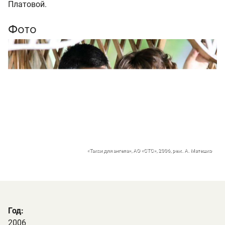
Платовой.
Фото
«Такси для ангела», АО «СТС», 2006, реж. А. Матешко
Год:
2006