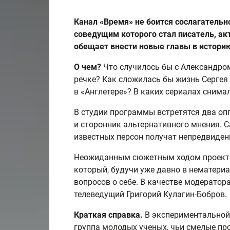
Канал «Время» не боится сослагательн
соведущим которого стал писатель, ак
обещает внести новые главы в истори
О чем?
Что случилось бы с Александро
речке? Как сложилась бы жизнь Сергея 
в «Англетере»? В каких сериалах сним
В студии программы встретятся два оп
и сторонник альтернативного мнения. 
известных персон получат непредвиден
Неожиданным сюжетным ходом проекта 
который, будучи уже давно в нематери
вопросов о себе. В качестве модератор
телеведущий Григорий Кулагин-Бобров.
Краткая справка.
В экспериментальной 
группа молодых ученых, чьи смелые пр