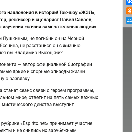
ого наклонения в истории! Ток-шоу «ЖЗЛ»,
тер, режиссер и сценарист Павел Санаев,
ю изучения «жизни замечательных людей».
м Пушкиным, не погибни он на Черной
Есенина, не расстанься он с жизнью
ался бы Владимир Высоцкий?
понента — автор официальной биографии
Самые яркие и спорные эпизоды жизни
ную развязку.
станет сеанс связи с героем программы,
альном мире, ответит на пять самых важных
а мистического действа выступит
рубрике «Espirito.net» принимает участие
оекты и не снились их зарубежным